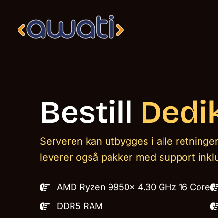
Hopp
rett
til
innholdet
Bestill
Dedik
Serveren kan utbygges i alle retninger
leverer også pakker med support inklu
AMD Ryzen 9950x 4.30 GHz 16 Core
DDR5 RAM