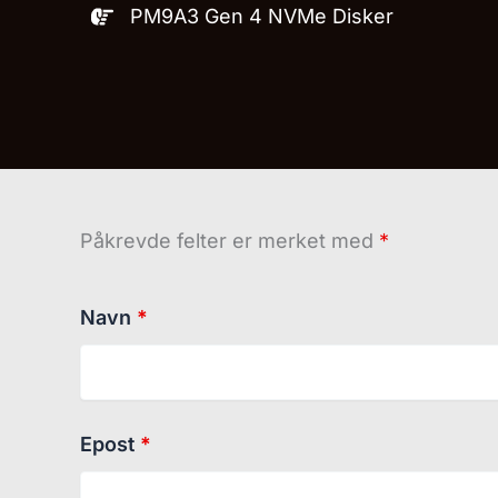
PM9A3 Gen 4 NVMe Disker
Påkrevde felter er merket med
*
Navn
*
Epost
*