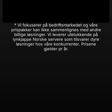
Fra kr
Bygges i bestillingsskjema
Bestill
* Vi fokuserer på bedriftsmarkedet og våre
prispakker kan ikke sammenlignes med andre
billige løsninger. Vi leverer utelukkende på
lynkjappe Norske servere som tilsvarer dyre
løsninger hos våre konkurrenter. Prisene
gjelder pr år.
Dato
Gjøremål
Resultat
Hele webhotellet
Hver natt kl 03:00
Daglig og ukentlig backup
overføres til server i Mo i