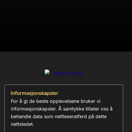
Rana
Vedlikehold og
Oppdatering og
oppdatering for
Ukentlig
vedlikehold. Gjennomgang
supportpakker dedikert og
av innhold.
ultra
Sikkerhet oppdatering /
Sjekker og oppdaterer
Ukentlig
Server
hovedserver
Vedlikehold og
Oppdatering og
Månedlig
oppdatering for alle
vedlikehold. Kontroll av
supportpakker
angrepslogg
Informasjonskapsler
post@awati.no
For å gi de beste opplevelsene bruker vi
informasjonskapsler. Å samtykke tillater oss å
751 32 980
behandle data som nettleseratferd på dette
nettstedet.