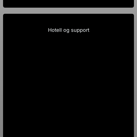
Bestill
Hotell og support
Basis
Inkludert domene
Webhotell
Start
Daglig backup
Nettsidebygger