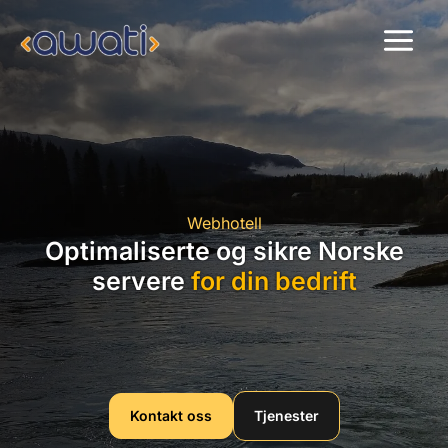
Hopp
rett
til
innholdet
Webhotell
Optimaliserte og sikre Norske
servere
for din bedrift
Kontakt oss
Tjenester