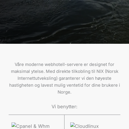
Våre moderne webhotell-servere er designet for
maksimal ytelse. Med direkte tilkobling til NIX (Norsk
Internettutveksling) garanterer vi den høyeste
hastigheten og lavest mulig ventetid for dine brukere i
Norge.
Vi benytter: