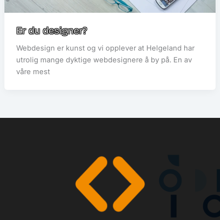
Er du designer?
Webdesign er kunst og vi opplever at Helgeland har
utrolig mange dyktige webdesignere å by på. En av
våre mest